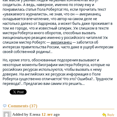
как мысли у разных людей на разных континентах могут
сходиться». А ведь, наверное, именно по этому ему и
понравилась статья Пола Робертса! Но, если прочитать текст
«уважаемого журналиста», не зная, что он — американец,
складывается впечатление, что автор на самом деле не
настолько далеко от Задорнова, а может быть даже проживает в
том же городе, что и известный сатирик. Уж слишком в тексте
мистера Робертса много оборотов, способных вызвать
эмоциональную реакцию именно у российского читателя! Уж
слишком мистер Робертс —
американец
— заботится об
интересах правительства России, часто даже в ущерб интересам
своей собственной родины!..
Но, кроме этого, обоснованные подозрения вызывают и
некоторые моменты биографии мистера Робертса, которые на
российских ресурсах используются, чтобы вызвать к нему
доверие. На английских же ресурсах информация о Поле
Робертса существенно отличается! Что это? Ошибка?.. Трудности
перевода?.. Предлагаю вам самим это решить…
Comments (37)
Added by Елена
12 лет
ago
Reply