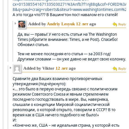
cx=015385541671335030271%3Anfb7f1nj88q&cof=FORID%3A1
8&q=paul+craig+roberts&siteurl=www.washingtontimes.com%2
А это тогда что??? В Вашингтон пост навалом его статей!
Added by
Andriy Lesyuk
12 лет
ago
Reply
Да, вы — правы! У него есть статьи на The Washington
Times (обратите внимание: Times, а не Post). Спасибо!
Обновил статью.
Тем не менее последняя его статья — за 2003 год!
Другими словами — он уже давно не ведет свою колонку.
Added by Viktor
12 лет
ago
Reply
Сравните два Ваших взаимно противоречивых
утверждения (подчёркнуто):
«… это было в первую очередь связано с политическим
режимом Советского Союза и явным стремлением
последнего господствовать в мире. Вы, наверняка,
слышали о концепции Мировой социалистической
революции, о которой открыто, говорили в СССР? В то
время как в США ничего подобного не было!»
И:
«Конечно же, США – не идеальная страна, у которой есть