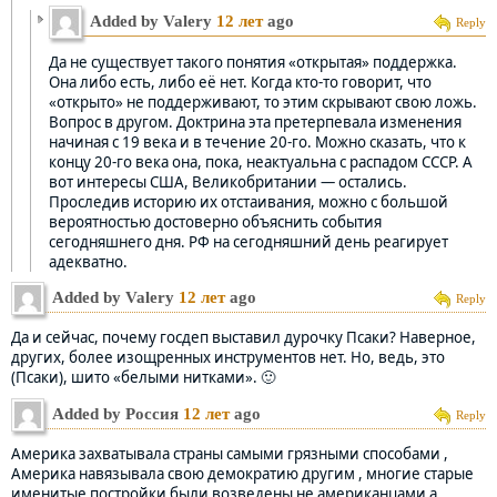
Added by Valery
12 лет
ago
Reply
Да не существует такого понятия «открытая» поддержка.
Она либо есть, либо её нет. Когда кто-то говорит, что
«открыто» не поддерживают, то этим скрывают свою ложь.
Вопрос в другом. Доктрина эта претерпевала изменения
начиная с 19 века и в течение 20-го. Можно сказать, что к
концу 20-го века она, пока, неактуальна с распадом СССР. А
вот интересы США, Великобритании — остались.
Проследив историю их отстаивания, можно с большой
вероятностью достоверно объяснить события
сегодняшнего дня. РФ на сегодняшний день реагирует
адекватно.
Added by Valery
12 лет
ago
Reply
Да и сейчас, почему госдеп выставил дурочку Псаки? Наверное,
других, более изощренных инструментов нет. Но, ведь, это
(Псаки), шито «белыми нитками». 🙂
Added by Россия
12 лет
ago
Reply
Америка захватывала страны самыми грязными способами ,
Америка навязывала свою демократию другим , многие старые
именитые постройки были возведены не американцами а