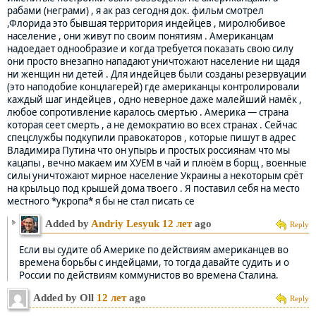
рабами (неграми) , я ак раз сегодня док. фильм смотрел
,Флорида это бывшая территория индейцев , миролюбивое
население , они живут по своим понятиям . Американцам
надоедает однообразие и когда требуется показать свою силу
они просто внезапно нападают уничтожают население ни щадя
ни женщин ни детей . Для индейцев были созданы резервуации
(это наподобие концлагерей) где американцы контролировали
каждый шаг индейцев , одно неверное даже малейший намёк ,
любое сопротивление каралось смертью . Америка — страна
которая сеет смерть , а не демократию во всех странах . Сейчас
спецслужбы подкупили правокаторов , которые пишут в адрес
Владимира Путина что он упырь и простых россиянам что мы
кацапы , вечно макаем им ХУЕМ в чай и плюём в борщ , военные
силы уничтожают мирное население Украины а некоторым срёт
на крыльцо под крышей дома твоего . Я поставил себя на место
местного *укропа* я бы не стал писать се
Added by
Andriy Lesyuk
12 лет
ago
Reply
Если вы судите об Америке по действиям американцев во
времена борьбы с индейцами, то тогда давайте судить и о
России по действиям коммунистов во времена Сталина.
Added by Oll
12 лет
ago
Reply