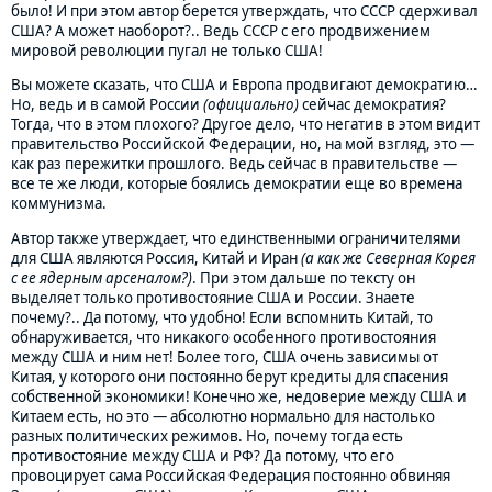
было! И при этом автор берется утверждать, что СССР сдерживал
США? А может наоборот?.. Ведь СССР с его продвижением
мировой революции пугал не только США!
Вы можете сказать, что США и Европа продвигают демократию…
Но, ведь и в самой России
(официально)
сейчас демократия?
Тогда, что в этом плохого? Другое дело, что негатив в этом видит
правительство Российской Федерации, но, на мой взгляд, это —
как раз пережитки прошлого. Ведь сейчас в правительстве —
все те же люди, которые боялись демократии еще во времена
коммунизма.
Автор также утверждает, что единственными ограничителями
для США являются Россия, Китай и Иран
(а как же Северная Корея
с ее ядерным арсеналом?)
. При этом дальше по тексту он
выделяет только противостояние США и России. Знаете
почему?.. Да потому, что удобно! Если вспомнить Китай, то
обнаруживается, что никакого особенного противостояния
между США и ним нет! Более того, США очень зависимы от
Китая, у которого они постоянно берут кредиты для спасения
собственной экономики! Конечно же, недоверие между США и
Китаем есть, но это — абсолютно нормально для настолько
разных политических режимов. Но, почему тогда есть
противостояние между США и РФ? Да потому, что его
провоцирует сама Российская Федерация постоянно обвиняя