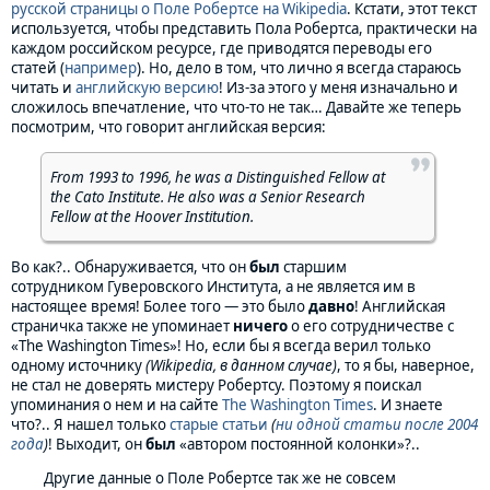
русской страницы о Поле Робертсе на Wikipedia
. Кстати, этот текст
используется, чтобы представить Пола Робертса, практически на
каждом российском ресурсе, где приводятся переводы его
статей (
например
). Но, дело в том, что лично я всегда стараюсь
читать и
английскую версию
! Из-за этого у меня изначально и
сложилось впечатление, что что-то не так… Давайте же теперь
посмотрим, что говорит английская версия:
From 1993 to 1996, he was a Distinguished Fellow at
the Cato Institute. He also was a Senior Research
Fellow at the Hoover Institution.
Во как?.. Обнаруживается, что он
был
старшим
сотрудником Гуверовского Института, а не является им в
настоящее время! Более того — это было
давно
! Английская
страничка также не упоминает
ничего
о его сотрудничестве с
«The Washington Times»! Но, если бы я всегда верил только
одному источнику
(Wikipedia, в данном случае)
, то я бы, наверное,
не стал не доверять мистеру Робертсу. Поэтому я поискал
упоминания о нем и на сайте
The Washington Times
. И знаете
что?.. Я нашел только
старые статьи
(
ни одной статьи после 2004
года
)
! Выходит, он
был
«автором постоянной колонки»?..
Другие данные о Поле Робертсе так же не совсем