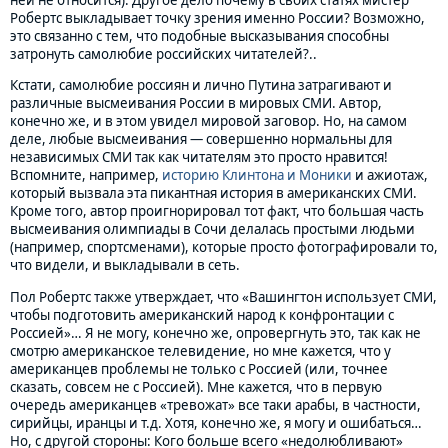
Робертс выкладывает точку зрения именно России? Возможно,
это связанно с тем, что подобные высказывания способны
затронуть самолюбие российских читателей?..
Кстати, самолюбие россиян и лично Путина затрагивают и
различные высмеивания России в мировых СМИ. Автор,
конечно же, и в этом увидел мировой заговор. Но, на самом
деле, любые высмеивания — совершенно нормальны для
независимых СМИ так как читателям это просто нравится!
Вспомните, например,
историю Клинтона и Моники
и ажиотаж,
который вызвала эта пикантная история в американских СМИ.
Кроме того, автор проигнорировал тот факт, что большая часть
высмеивания олимпиады в Сочи делалась простыми людьми
(например, спортсменами), которые просто фотографировали то,
что видели, и выкладывали в сеть.
Пол Робертс также утверждает, что «Вашингтон использует СМИ,
чтобы подготовить американский народ к конфронтации с
Россией»… Я не могу, конечно же, опровергнуть это, так как не
смотрю американское телевидение, но мне кажется, что у
американцев проблемы не только с Россией (или, точнее
сказать, совсем не с Россией). Мне кажется, что в первую
очередь американцев «тревожат» все таки арабы, в частности,
сирийцы, иранцы и т.д. Хотя, конечно же, я могу и ошибаться…
Но, с другой стороны: Кого больше всего «недолюбливают»