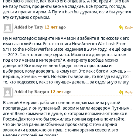
прекрасно знаете, как тяжко его отдавать. А гос. кредит, это вам
не пару тысяч, проценты весьма сладкие. Всё просто, господа,
деньги правят миром. А Путин был бы дураком, если бы упустил
эту ситуацию с Крымом.
Added by Taty
12 лет
ago
Reply
Ну и напоследок: зайдите на Амазон и забейте в поисковик его
имя на английском. Есть его книга How America Was Lost: From
9/11 to the Police/Warfare State изданная в 2014 году, и ещё одна
— 2013. Так что жив ещё курилка. Можно ли доверять статьям
под его именем в интернете? А интернету вообще можно
доверять? Все кому не лень бродят по его просторам и
выбирают, кому доверять, а кому нет. Это как с богом: хочешь —
веришь, хочешь — нет. Но если ты веришь, то всегда найдутся
те, кто подскажет, как это «лучше» делать… за отдельную плату
Added by Богдан
12 лет
ago
Reply
В самой Америке, работает очень мощная машина русской
пропаганды, и он купленный, вором и миллиардером Путиным ,
агент.Явно коммунист в душе, о котором вспоминают только в
России.Для того что бы сложилась полная картина почитайте,
что он писал раньше.Обычный провокатор.С точки зрния
экономики возможно он прав, с точки зрения совести,это
человек который ее продал.