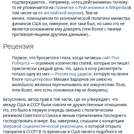
подтверждаются… Например, «отец рейганомики» почему-
то не упоминается на
страничке о Рейганомике в Wikipedia
(в
том числе на
ее английской версии
). Тем не
менее, помощником по экономической политике министра
финансов США он, наверное, все таки был, но само это не
является основанием ему доверять (тем более с такими
противоречящими другими данными)…
Рецензия
Первое, что бросается в глаза, когда читаешь
сайт Пол
Робертса
— огромное количество статей, которые он пишет
практически каждый день. Но, здесь я хочу рассмотреть
только одну из них —
Россия под ударом
, которую на своем
блоге
процитировал
Михаил Задорнов
(не имею ни
малейшего желания перечитывать все творчество Пола,
тем более, что есть основания ему не доверять)
.
Безусловно, автор прав в той части, где он утверждает, что
между США и СССР были совсем не дружественные отношения.
Но, это было в первую очередь связано с политическим
режимом Советского Союза и явным стремлением последнего
господствовать в мире. Вы, наверняка, слышали о концепции
Мировой социалистической революции
, о которой открыто
говорили в СССР? В то время как в США ничего подобного не