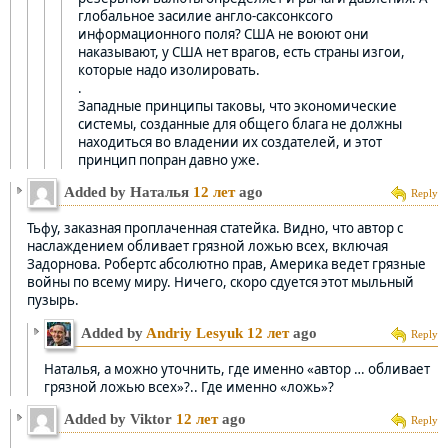
глобальное засилие англо-саксонксого
информационного поля? США не воюют они
наказывают, у США нет врагов, есть страны изгои,
которые надо изолировать.
.
Западные принципы таковы, что экономические
системы, созданные для общего блага не должны
находиться во владении их создателей, и этот
принцип попран давно уже.
Added by Наталья
12 лет
ago
Reply
Тьфу, заказная проплаченная статейка. Видно, что автор с
наслаждением обливает грязной ложью всех, включая
Задорнова. Робертс абсолютно прав, Америка ведет грязные
войны по всему миру. Ничего, скоро сдуется этот мыльный
пузырь.
Added by
Andriy Lesyuk
12 лет
ago
Reply
Наталья, а можно уточнить, где именно «автор … обливает
грязной ложью всех»?.. Где именно «ложь»?
Added by Viktor
12 лет
ago
Reply