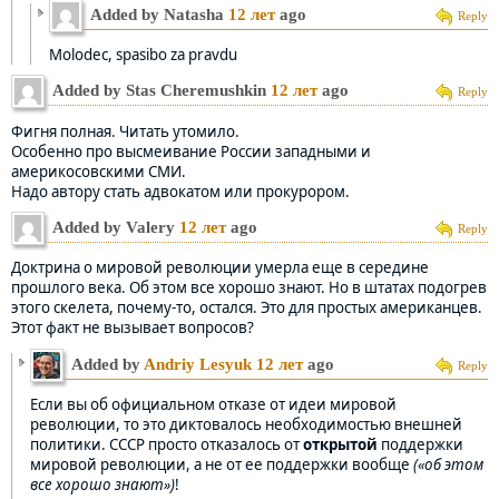
Added by Natasha
12 лет
ago
Reply
Molodec, spasibo za pravdu
Added by Stas Cheremushkin
12 лет
ago
Reply
Фигня полная. Читать утомило.
Особенно про высмеивание России западными и
америкосовскими СМИ.
Надо автору стать адвокатом или прокурором.
Added by Valery
12 лет
ago
Reply
Доктрина о мировой революции умерла еще в середине
прошлого века. Об этом все хорошо знают. Но в штатах подогрев
этого скелета, почему-то, остался. Это для простых американцев.
Этот факт не вызывает вопросов?
Added by
Andriy Lesyuk
12 лет
ago
Reply
Если вы об официальном отказе от идеи мировой
революции, то это диктовалось необходимостью внешней
политики. СССР просто отказалось от
открытой
поддержки
мировой революции, а не от ее поддержки вообще
(«об этом
все хорошо знают»)
!