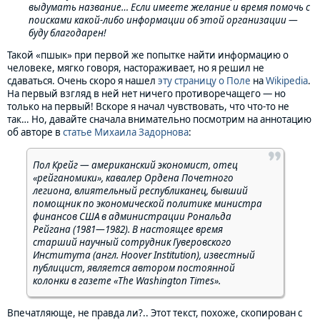
выдумать название…
Если имеете желание и время помочь с
поисками какой-либо информации об этой организации —
буду благодарен!
Такой «пшык» при первой же попытке найти информацию о
человеке, мягко говоря, настораживает, но я решил не
сдаваться. Очень скоро я нашел
эту страницу о Поле
на
Wikipedia
.
На первый взгляд в ней нет ничего противоречащего — но
только на первый! Вскоре я начал чувствовать, что что-то не
так… Но, давайте сначала внимательно посмотрим на аннотацию
об авторе в
статье Михаила Задорнова
:
Пол Крейг — американский экономист, отец
«рейганомики», кавалер Ордена Почетного
легиона, влиятельный республиканец, бывший
помощник по экономической политике министра
финансов США в администрации Рональда
Рейгана (1981—1982). В настоящее время
старший научный сотрудник Гуверовского
Института (англ. Hoover Institution), известный
публицист, является автором постоянной
колонки в газете «The Washington Times».
Впечатляюще, не правда ли?.. Этот текст, похоже, скопирован с