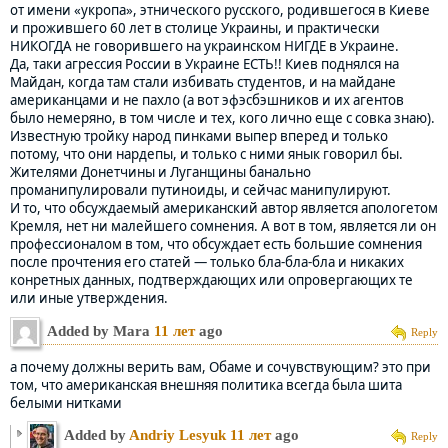
от имени «укропа», этнического русского, родившегося в Киеве
и прожившего 60 лет в столице Украины, и практически
НИКОГДА не говорившего на украинском НИГДЕ в Украине.
Да, таки агрессия России в Украине ЕСТЬ!! Киев поднялся на
Майдан, когда там стали избивать студентов, и на майдане
американцами и не пахло (а вот эфэсбэшников и их агентов
было немеряно, в том числе и тех, кого лично еще с совка знаю).
Известную тройку народ пинками выпер вперед и только
потому, что они нардепы, и только с ними янык говорил бы.
Жителями Донетчины и Луганщины банально
проманипулировали путиноиды, и сейчас манипулируют.
И то, что обсуждаемый американский автор является апологетом
Кремля, нет ни малейшего сомнения. А вот в том, является ли он
профессионалом в том, что обсуждает есть большие сомнения
после прочтения его статей — только бла-бла-бла и никаких
конретных данных, подтверждающих или опровергающих те
или иные утверждения.
Added by Mara
11 лет
ago
Reply
а почему должны верить вам, Обаме и сочувствующим? это при
том, что американская внешняя политика всегда была шита
белыми нитками
Added by
Andriy Lesyuk
11 лет
ago
Reply