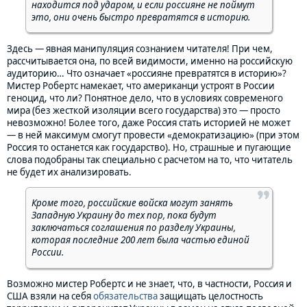
находится под ударом, и если россияне не поймут
это, они очень быстро превратятся в историю.
Здесь — явная манипуляция сознанием читателя! При чем,
рассчитывается она, по всей видимости, именно на российскую
аудиторию… Что означает «россияне превратятся в историю»?
Мистер Робертс намекает, что американци устроят в России
геноцид, что ли? Понятное дело, что в условиях современого
мира (без жесткой изоляции всего государства) это — просто
невозможно! Более того, даже Россия стать историей не может
— в ней максимум смогут провести «демократизацию» (при этом
Россия то останется как государство). Но, страшные и пугающие
слова подобраны так специально с расчетом на то, что читатель
не будет их анализировать.
Кроме того, российские войска могут занять
Западную Украину до тех пор, пока будут
заключаться соглашения по разделу Украины,
которая последние 200 лет была частью единой
России.
Возможно мистер Робертс и не знает, что, в частности, Россия и
США взяли на себя
обязательства
защищать целостность