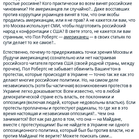
простые россияне? Кого практически во всем винят российские
чиновники? Не американцев ли случайно?.. Даже восставших
против коррупции украинцев винят в том, что они якобы
продались американцам, или я не прав? А не кажется ли вам, что
это Москва использует СМИ, чтобы подготовить российский
народ к конфронтации с США? В свете этого, не кажется ли вам
странным, что Пол Робертс —
американец
— в своих статьях по
сути делает то же самое?..
Естественно, почему-то придерживаясь точки зрения Москвы и
(будучи американцем) сознательно или нет настраивая
российского читателя против США (своей родной страны, между
прочем), Пол Робертс не забывает обвинить Вашингтон в
протестах, которые происходят в Украине — точно так же как это
делают многие российские политики. Но, на самом деле
независимость (хотя бы частичная) возникновения протестов в
Украине легко доказывается: Всем известно, что в любой
демократической стране есть власть, ее поклонники и
оппозиция (включая людей, которые недовольны властью). Если
протесты проплачены и протестуют радикалы, то где же в это
время настоящая и независимая оппозиция?.. Чем она
занимается? Вот как раз дело в том, что она — на Майдане,
вместе с протестующими! Вы не найдете в Украине ни одного
оппозиционного политика, который был бы против власти, но и
против Майдана! Не верите? Можете поискать сами…