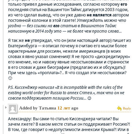
только привел данные исследования, согласно которому
его
последняя статья на Вашингтон Таймс датируется 2003 годом,
из чего сделал вывод, что он уже давно
не является
автором
постоянной колонки в этой газете!
Утверждать можно что
угодно — без ссылки на
его
статью в Вашингтон Таймс
написанную в 2014 году это — не более чем просто слова…
Я так же
не
утверждал, что он (или настоящий автор) пишет из
Екатеринбурга — я описал почему я считаю его мысли более
характерными для россиян, нежели американцев (в моих
словах я явно указал сомнения)! Я не просто «дискредитирую»
его мнение, но и навожу явные несостыковками и странности
в его словах и даже биографии (предлагаю их и обсуждать)!
При чем здесь «проплата»?.. Я что создал эти несостыковки?
🙂
P.S. Киссенджер написал «It is incompatible with the rules of the
existing world order for Russia to annex Crimea.», так что он не
совсем поддерживает позицию России…
😉
Added by Татьяна
12 лет
ago
Reply
Александру: Вы сами-то статью Киссенджера читали? Вы
зачем лжете? В каком месте статьи он поддерживает Россию?!
В том, где говорит о недопустимости аннексии Крыма?! Или в