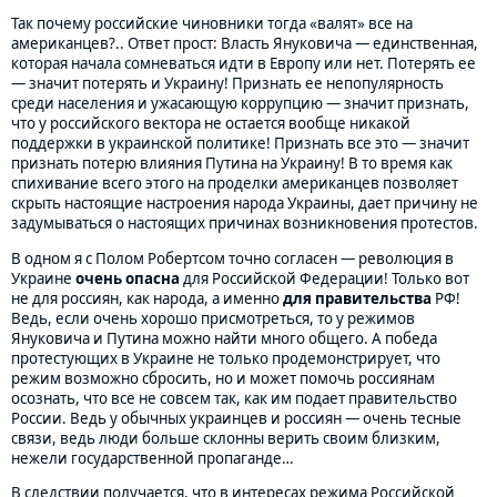
Так почему российские чиновники тогда «валят» все на
американцев?.. Ответ прост: Власть Януковича — единственная,
которая начала сомневаться идти в Европу или нет. Потерять ее
— значит потерять и Украину! Признать ее непопулярность
среди населения и ужасающую коррупцию — значит признать,
что у российского вектора не остается вообще никакой
поддержки в украинской политике! Признать все это — значит
признать потерю влияния Путина на Украину! В то время как
спихивание всего этого на проделки американцев позволяет
скрыть настоящие настроения народа Украины, дает причину не
задумываться о настоящих причинах возникновения протестов.
В одном я с Полом Робертсом точно согласен — революция в
Украине
очень опасна
для Российской Федерации! Только вот
не для россиян, как народа, а именно
для правительства
РФ!
Ведь, если очень хорошо присмотреться, то у режимов
Януковича и Путина можно найти много общего. А победа
протестующих в Украине не только продемонстрирует, что
режим возможно сбросить, но и может помочь россиянам
осознать, что все не совсем так, как им подает правительство
России. Ведь у обычных украинцев и россиян — очень тесные
связи, ведь люди больше склонны верить своим близким,
нежели государственной пропаганде…
В следствии получается, что в интересах режима Российской