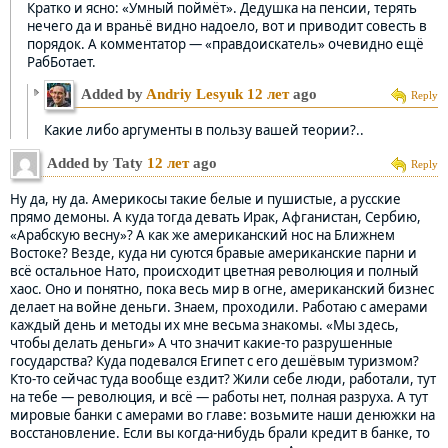
Кратко и ясно: «Умный поймёт». Дедушка на пенсии, терять
нечего да и враньё видно надоело, вот и приводит совесть в
порядок. А комментатор — «правдоискатель» очевидно ещё
РабБотает.
Added by
Andriy Lesyuk
12 лет
ago
Reply
Какие либо аргументы в пользу вашей теории?..
Added by Taty
12 лет
ago
Reply
Ну да, ну да. Америкосы такие белые и пушистые, а русские
прямо демоны. А куда тогда девать Ирак, Афганистан, Сербию,
«Арабскую весну»? А как же американский нос на Ближнем
Востоке? Везде, куда ни суются бравые американские парни и
всё остальное Нато, происходит цветная революция и полный
хаос. Оно и понятно, пока весь мир в огне, американский бизнес
делает на войне деньги. Знаем, проходили. Работаю с амерами
каждый день и методы их мне весьма знакомы. «Мы здесь,
чтобы делать деньги» А что значит какие-то разрушенные
государства? Куда подевался Египет с его дешёвым туризмом?
Кто-то сейчас туда вообще ездит? Жили себе люди, работали, тут
на тебе — революция, и всё — работы нет, полная разруха. А тут
мировые банки с амерами во главе: возьмите наши денюжки на
восстановление. Если вы когда-нибудь брали кредит в банке, то