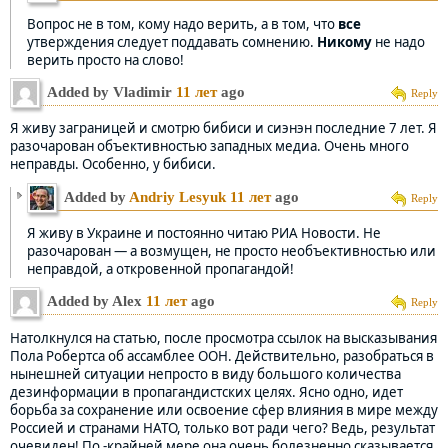
Вопрос не в том, кому надо верить, а в том, что
все
утверждения следует поддавать сомнению.
Никому
не надо
верить просто на слово!
Added by Vladimir
11 лет
ago
Reply
Я живу заграницей и смотрю бибиси и сиэнэн последние 7 лет. Я
разочарован объективностью западных медиа. Очень много
неправды. Особенно, у бибиси.
Added by
Andriy Lesyuk
11 лет
ago
Reply
Я живу в Украине и постоянно читаю РИА Новости. Не
разочарован — а возмущен, не просто необъективностью или
неправдой, а откровенной пропагандой!
Added by Alex
11 лет
ago
Reply
Натолкнулся на статью, после просмотра ссылок на высказывания
Пола Робертса об ассамблее ООН. Действительно, разобраться в
нынешней ситуации непросто в виду большого количества
дезинформации в пропагандистских целях. Ясно одно, идет
борьба за сохранение или освоение сфер влияния в мире между
Россией и странами НАТО, только вот ради чего? Ведь, результат
очевиден! По -крайней мере она очень болезненно сказывается