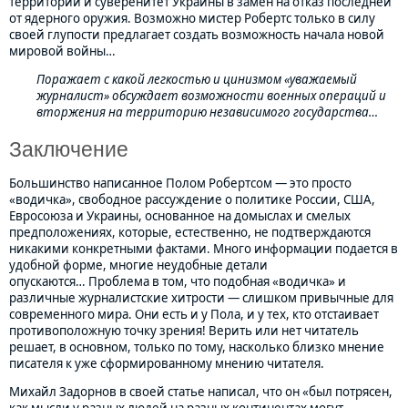
территории и суверенитет Украины в замен на отказ последней
от ядерного оружия. Возможно мистер Робертс только в силу
своей глупости предлагает создать возможность начала новой
мировой войны…
Поражает с какой легкостью и цинизмом «уважаемый
журналист» обсуждает возможности военных операций и
вторжения на территорию независимого государства…
Заключение
Большинство написанное Полом Робертсом — это просто
«водичка», свободное рассуждение о политике России, США,
Евросоюза и Украины, основанное на домыслах и смелых
предположениях, которые, естественно, не подтверждаются
никакими конкретными фактами. Много информации подается в
удобной форме, многие неудобные детали
опускаются… Проблема в том, что подобная «водичка» и
различные журналистские хитрости — слишком привычные для
современного мира. Они есть и у Пола, и у тех, кто отстаивает
противоположную точку зрения! Верить или нет читатель
решает, в основном, только по тому, насколько близко мнение
писателя к уже сформированному мнению читателя.
Михайл Задорнов в своей статье написал, что он «был потрясен,