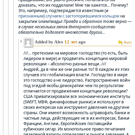
доказать, что их подделали! Мне так кажется… Почему?
Это, например, подтверждается известным (и
признанным
)
случаем с застопорившимся кольцом
на
закрытии олимпиады!
Правда и обратное тоже верно —
в случае нескольких ляпов Интернет-сообщество
обязательно доделает множество других…
Added by Alex
12 лет
ago
Reply
///… претензии на мировое господство (то есть, быть
лидером в мире) и продвигать концепцию мировой
революции – абсолютно разные вещи..///
Андрей, да в чём же они разные то? В каждом из этих
случаев это глобализация власти. Господство в мире
это господство а не лидерство. Распространение войн
под эгидой якобы демократии чем по результатам
отличается от продвижения концепции революции?
США приватизировали все экономические институты
(SWIFT, МВФ, финанфоовые рынки) и используют в
своих интересах как инструмент давления на другине
страны. Они имеют возможность штравофать банки и
частные лица, действующие не в их интересах, банки
Франции, Англии, Европейские поставщийи
кубинских сигар. Их монопольное право печатания
резервной валюты определяет и рычаги давления. А