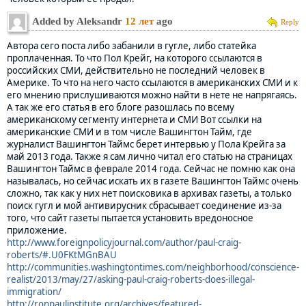
Added by Aleksandr
12 лет
ago
Reply
Автора сего поста либо забанили в гугле, либо статейка
проплаченная. То что Пол Крейг, на которого ссылаются в
российских СМИ, действительно не последний человек в
Америке. То что на него часто ссылаются в американских СМИ и к
его мнению прислушиваются можно найти в нете не напрягаясь.
А так же его статья в его блоге разошлась по всему
американскому сегменту интернета и СМИ Вот ссылки на
американские СМИ и в том числе Вашингтон Тайм, где
журналист Вашингтон Таймс берет интервью у Пола Крейга за
май 2013 года. Также я сам лично читал его статью на страницах
Вашингтон Таймс в феврале 2014 года. Сейчас не помню как она
называлась, но сейчас искать их в газете Вашингтон Таймс очень
сложно, так как у них нет поисковика в архивах газеты, а только
поиск гугл и мой антивирусник сбрасывает соединение из-за
того, что сайт газеты пытается установить вредоносное
приложение.
http://www.foreignpolicyjournal.com/author/paul-craig-
roberts/#.U0FKtMGnBAU
http://communities.washingtontimes.com/neighborhood/conscience-
realist/2013/may/27/asking-paul-craig-roberts-does-illegal-
immigration/
http://ronpaulinstitute.org/archives/featured-