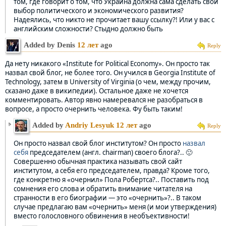
том, где говорит о том, что Украина должна сама сделать свой
выбор политического и экономического развития?
Надеялись, что никто не прочитает вашу ссылку?! Или у вас с
английским сложности? Стыдно должно быть
Added by Denis
12 лет
ago
Reply
Да нету никакого «Institute for Political Economy». Он просто так
назвал свой блог, не более того. Он учился в Georgia Institute of
Technology, затем в University of Virginia (о чем, между прочим,
сказано даже в википедии). Остальное даже не хочется
комментировать. Автор явно намеревался не разобраться в
вопросе, а просто очернить человека. Фу быть таким!
Added by
Andriy Lesyuk
12 лет
ago
Reply
Он просто назвал свой блог институтом? Он просто
назвал
себя
председателем (англ. chairman) своего блога?.. 🙂
Совершенно обычная практика называть свой сайт
институтом, а себя его председателем, правда? Кроме того,
где конкретно я «очернил» Пола Робертса?.. Поставить под
сомнения его слова и обратить внимание читателя на
странности в его биографии — это «очернить»?.. В таком
случае предлагаю вам «очернить» меня (и мои утверждения)
вместо голословного обвинения в необъективности!