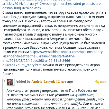
articles/2014/february/12/washington-orchestrated-protests-are-
destabilizing-ukraine.aspx
Складывается впечатление, что автору позарез нужно состряпать
статейку, дискредитирующую противоположную от его мнения
точку зрения. И если чья-то точка зрения не совпадает с
мнением автора данной статьи, то неприменно оппонент из под
Екатеринбурга. Мнение, о том, что США нагнетает обстановку и
пытается развязать 3 мировую войну в мире очень много и
написанные и высказанные в Америке в том числе. Экс
госсекретарь Америки Генри Киссенджер также не был замечен
в родном городе Задорнова, но также больше поддерживает
позицию России
http://www.washingtonpost.com/opinions/henry-
kissinger-to-settle-the-ukraine-crisis-start-at-the-
end/2014/03/05/46dad868-a496-11e3-8466-
d34c451760b9_story.html
Можно много приводить примеров,
где западные политики с пониманием относятся к позиции
России.
Added by
Andriy Lesyuk
12 лет
ago
Reply
Александр, а я разве утверждал, что на Пола Робертса не
ссылаются американские СМИ
(кстати, на
Дэвида Айка
,
который утверждает, что миром правят рептылоиды, так
же много ссылаются — это что-то значит?)
?.. Или может я
утверждал, что о нем не вспоминали на Вашингтон Таймс?.. Я