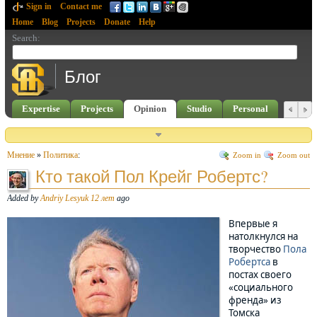
Sign in
Contact me
Home
Blog
Projects
Donate
Help
Search
:
Блог
Expertise
Projects
Opinion
Studio
Personal
Мнение
»
Политика
:
Zoom in
Zoom out
Кто такой Пол Крейг Робертс?
Added by
Andriy Lesyuk
12 лет
ago
Впервые я
натолкнулся на
творчество
Пола
Робертса
в
постах своего
«социального
френда» из
Томска