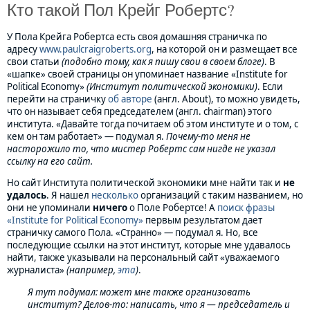
Кто такой Пол Крейг Робертс?
У Пола Крейга Робертса есть своя домашняя страничка по
адресу
www.paulcraigroberts.org
, на которой он и размещает все
свои статьи
(подобно тому, как я пишу свои в своем блоге)
. В
«шапке» своей страницы он упоминает название «Institute for
Political Economy»
(Институт политической экономики)
. Если
перейти на страничку
об авторе
(англ. About), то можно увидеть,
что он называет себя председателем (англ. chairman) этого
института. «Давайте тогда почитаем об этом институте и о том, с
кем он там работает» — подумал я.
Почему-то меня не
насторожило то, что мистер Робертс сам нигде не указал
ссылку на его сайт.
Но сайт Института политической экономики мне найти так и
не
удалось
. Я нашел
несколько
организаций с таким названием, но
они не упоминали
ничего
о Поле Робертсе! А
поиск фразы
«Institute for Political Economy»
первым результатом дает
страничку самого Пола. «Странно» — подумал я. Но, все
последующие ссылки на этот институт, которые мне удавалось
найти, также указывали на персональный сайт «уважаемого
журналиста»
(например,
эта
)
.
Я тут подумал: может мне также организовать
институт? Делов-то: написать, что я — председатель и