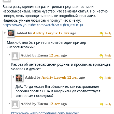
Ваши рассуждения как раз и грешат предъвзятостью и
несостыковками. Такое чувство, что заказная статья. Но, честно
говоря, лень проводить столь же подробный ее анализ.
Надеюсь, умные люди сами поймут что к чему:
https://www.youtube.com/watch?v=7Qb9QaYOrQ0
Added by
Andriy Lesyuk
12 лет
ago
Reply
Можно было бы привести хотя бы один пример
«несостыковки»?..
Added by Елена
12 лет
ago
Reply
Как раз об интересах своей родины и простых американцев
человек и думает.
Added by
Andriy Lesyuk
12 лет
ago
Reply
Да?.. Тогда может Вы объясните, как настраивание
россиян против США и американцев соответствует
интересам последних?
Added by Елена
12 лет
ago
Reply
http://www.washingtontimes.com/search/?