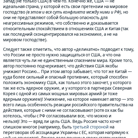
Запад (не только США) в чем-то. Конечно же, США — не
идеальная страна, у которой есть свои претензии на мировое
господство
(в этом и вся суть конфликта между ними и РФ)
, но
они не представляют собой большую опасность для
неагрессивных режимов, что собственно и доказывается
относительным спокойствием в отношениях США и Китая (так
как последний сконцентрировался на экономике, а не на
мировом господстве).
Следует также отметить, что автор «деликатно» подводит к тому,
что России не просто нужно защищаться от США, а что она
является чуть ли не единственным спасением мира. Кроме того,
автор постоянно подчеркивает, что действия США якобы
унижают Россию… При этом автор забывает, что тот же Китай —
куда более сильный и опасный противник, который способен
положить экономику США, как только этого захочет, у которого
так же есть ядерное оружие, и у которого в партнерах Северная
Корея с одной из самых мощных мировых армий (и тоже
ядерным оружием)! Унижение, на которое намекает автор — это
всего лишь особенность реакции российского правительства на
действия, которые с ними не согласовывают (хотя ох как бы
хотелось, чтобы с РФ согласовывали все, что можно и
нельзя)! Это — вряд ли цель США. Ведь Россия часто хочет
слишком многое (например, быть
третьей стороной
на
переговорах об ассоциации Украины с ЕС, которая напрямую к
ней не относится). Другое дело почему в своих статях мистер