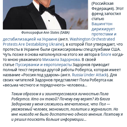
(Российская
Федерация). Этот
френд запостил
статью
Вашингтон
дирижирует
Фотография Ann States (SABA)
протестами и
дестабилизацией на Украине
(англ.
Washington Orchestrated
Protests Are Destabilizing Ukraine
), в которой Пол утверждает, что
протесты в Украине были срежиссированы спецслужбами США.
Чуть позже я снова натолкнулся на этого же автора в
блоге
когда-
то мною уважаемого
Михаила Задорнова
. В своей
статье
Пуссирванки и евротолерасты
Задорнов приводит
полный текст перевода другой работы Робертса, которая имеет
название «Россия под ударом» (англ.
Russia Under Attack
). Для
своих читателей Задорнов представляет Пола Робертса как
«весьма честного и порядочного» человека…
Таким образом я и заинтересовался личностью Пола
Робертса. Кто он такой? Почему ему верят? Из блога
Задорнова у меня сложилось впечатление, что Пол —
уважаемый человек, экономист, политик и журналист. Но
мне никогда не было достаточно одного мнения. Поэтому я
и решил поискать больше информации…