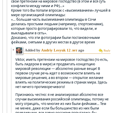
свои претензии на мировое господство (в этом и вся суть
конфликта между ними и РФ)…»
Кроме того Вы попали впросак с «высмеиванием» лучшей в
мире организацией олимпиады:
«… большая часть высмеивания олимпиады в Сочи
делалась простыми людьми (например, спортсменами),
которые просто фотографировали то, что видели, и
выкладывали в сеть».
Доказано, что эти фотографии были постановочными
фейками, снятыми в других местах в другое время
Added by
Andriy Lesyuk
12 лет
ago
Reply
Viktor, иметь претензии на мировое господство (то есть,
быть лидером в мире) и продвигать концепцию
мировой революции — абсолютно разные вещи! В
первом случае речь идет о возможности влиять на
мировые решения, а во втором — открытое желание
влиять на политические режимы в странах мира. Здесь
нет ничего противоречивого!
Признаюсь честно: я не анализировал абсолютно все
случаи высмеивания российской олимпиады, потому не
могу отрицать, что многие из них были фейками… Тем
не менее, даже если бы большинство из них были
правдивыми, все равно россияне попытались бы