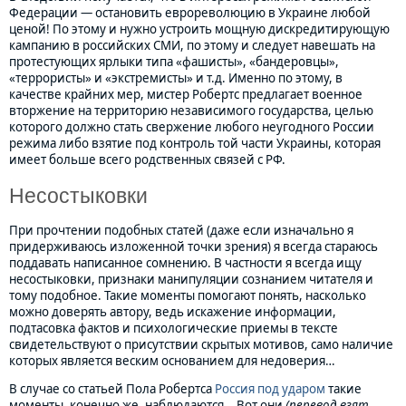
Федерации — остановить еврореволюцию в Украине любой
ценой! По этому и нужно устроить мощную дискредитирующую
кампанию в российских СМИ, по этому и следует навешать на
протестующих ярлыки типа «фашисты», «бандеровцы»,
«террористы» и «экстремисты» и т.д. Именно по этому, в
качестве крайних мер, мистер Робертс предлагает военное
вторжение на территорию независимого государства, целью
которого должно стать свержение любого неугодного России
режима либо взятие под контроль той части Украины, которая
имеет больше всего родственных связей с РФ.
Несостыковки
При прочтении подобных статей (даже если изначально я
придерживаюсь изложенной точки зрения) я всегда стараюсь
поддавать написанное сомнению. В частности я всегда ищу
несостыковки, признаки манипуляции сознанием читателя и
тому подобное. Такие моменты помогают понять, насколько
можно доверять автору, ведь искажение информации,
подтасовка фактов и психологические приемы в тексте
свидетельствуют о присутствии скрытых мотивов, само наличие
которых является веским основанием для недоверия…
В случае со статьей Пола Робертса
Россия под ударом
такие
моменты, конечно же, наблюдаются… Вот они
(перевод взят