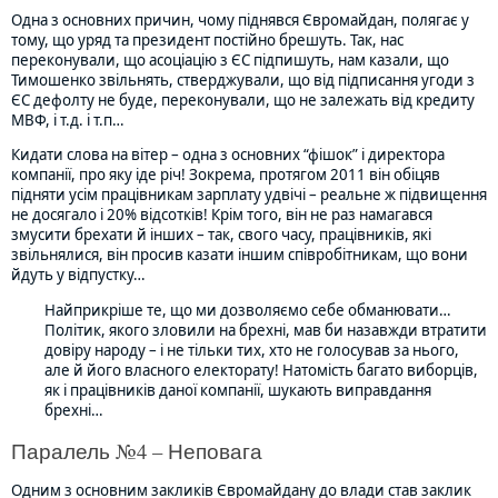
Одна з основних причин, чому піднявся Євромайдан, полягає у
тому, що уряд та президент постійно брешуть. Так, нас
переконували, що асоціацію з ЄС підпишуть, нам казали, що
Тимошенко звільнять, стверджували, що від підписання угоди з
ЄС дефолту не буде, переконували, що не залежать від кредиту
МВФ, і т.д. і т.п…
Кидати слова на вітер – одна з основних “фішок” і директора
компанії, про яку іде річ! Зокрема, протягом 2011 він обіцяв
підняти усім працівникам зарплату удвічі – реальне ж підвищення
не досягало і 20% відсотків! Крім того, він не раз намагався
змусити брехати й інших – так, свого часу, працівників, які
звільнялися, він просив казати іншим співробітникам, що вони
йдуть у відпустку…
Найприкріше те, що ми дозволяємо себе обманювати…
Політик, якого зловили на брехні, мав би назавжди втратити
довіру народу – і не тільки тих, хто не голосував за нього,
але й його власного електорату! Натомість багато виборців,
як і працівників даної компанії, шукають виправдання
брехні…
Паралель №4 – Неповага
Одним з основним закликів Євромайдану до влади став заклик