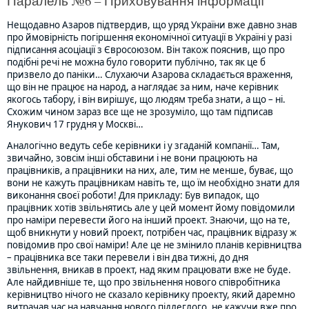
Паралель №6 – Приховування інформації
Нещодавно Азаров підтвердив, що уряд України вже давно знав
про ймовірність погіршення економічної ситуації в Україні у разі
підписання асоціації з Євросоюзом. Він також пояснив, що про
подібні речі не можна було говорити публічно, так як це б
призвело до паніки… Слухаючи Азарова складається враження,
що він не працює на народ, а наглядає за ним, наче керівник
якогось табору, і він вирішує, що людям треба знати, а що – ні.
Схожим чином зараз все ще не зрозуміло, що там підписав
Янукович 17 грудня у Москві…
Аналогічно ведуть себе керівники і у згаданій компанії… Там,
звичайно, зовсім інші обставини і не вони працюють на
працівників, а працівники на них, але, тим не менше, буває, що
вони не кажуть працівникам навіть те, що їм необхідно знати для
виконання своєї роботи! Для прикладу: Був випадок, що
працівник хотів звільнятись але у цей момент йому повідомили
про наміри перевести його на інший проект. Знаючи, що на те,
щоб вникнути у новий проект, потрібен час, працівник відразу ж
повідомив про свої наміри! Але це не змінило планів керівництва
– працівника все таки перевели і він два тижні, до дня
звільнення, вникав в проект, над яким працювати вже не буде.
Але найдивніше те, що про звільнення нового співробітника
керівництво нічого не сказало керівнику проекту, який даремно
витрачав час на навчання нового підлеглого, не кажучи вже про