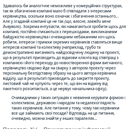
Здавалось би аналогічне неможливе у комерційних структурах,
так як збагачення компанії мало б співпадати з інтересами
керівництва, оскільки воно означає і збагачення останнього…
Але у згаданій компанії це не так
(що, власне, завжди мене
дивувало)
. Зокрема ентузіасти, які намагаються зробити щось для
компанії, постійно стикаються з перешкодами, викликаними
байдужістю керівництва і очевидним небажанням хоч щось
робити, інтереси і примхи окремих керівників ставляться вище
інтересів компанії та колективу (наприклад, грубо та
демонстративно виганяють найдосвідчену людину на проекті,
що в результаті призводить до відмови клієнта від співпраці з
компанією і його переходу до новостворенної фірми вигнаного,
керівництво свідомо йде на сварку з автором проекту через
персональну безпідставну образу на цього автора керівника
відділу, що в результаті призводить до закриття проекту,
листовий чай не купують через те, що він на відміну від
пакетного розсипається, а це нервує начальника офісу).
Очивидними у таких ситуаціях є невміння керувати фірмою і
колективом, державою і народом та недалекоглядність
таких керівників. Але питання у тому, чому такі керівники
все ще займають свої посади? Відповідь на це питання,
очевидно, можна знайти у інших паралелях…