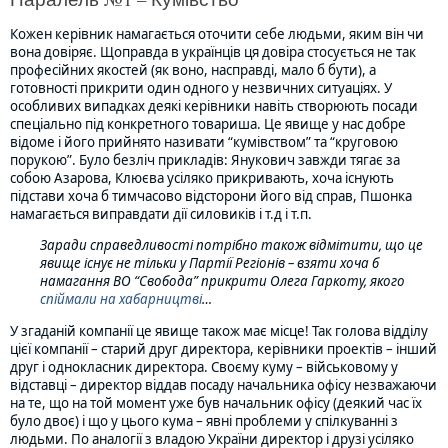
Кожен керівник намагається оточити себе людьми, яким він чи
вона довіряє. Щоправда в українців ця довіра стосується не так
професійних якостей (як воно, насправді, мало б бути), а
готовності прикрити один одного у незвичних ситуаціях. У
особливих випадках деякі керівники навіть створюють посади
спеціально під конкретного товариша. Це явище у нас добре
відоме і його прийнято називати “кумівством” та “круговою
порукою”. Було безліч прикладів: Янукович завжди тягає за
собою Азарова, Клюєва усіляко прикривають, хоча існують
підстави хоча б тимчасово відсторони його від справ, Пшонка
намагається виправдати дії силовиків і т.д і т.п.
Заради справедливості потрібно також відмітити, що це
явище існує не тільки у Партії Регіонів – взяти хоча б
намагання ВО “Свобода” прикрити Олега Гаркоту, якого
спіймали на хабарництві
…
У згаданій компанії це явище також має місце! Так голова відділу
цієї компанії – старий друг директора, керівники проектів – інший
друг і однокласник директора. Своєму куму – військовому у
відставці – директор віддав посаду начальника офісу незважаючи
на те, що на той момент уже був начальник офісу (деякий час їх
було двоє) і що у цього кума – явні проблеми у спілкуванні з
людьми. По аналогії з владою України директор і друзі усіляко