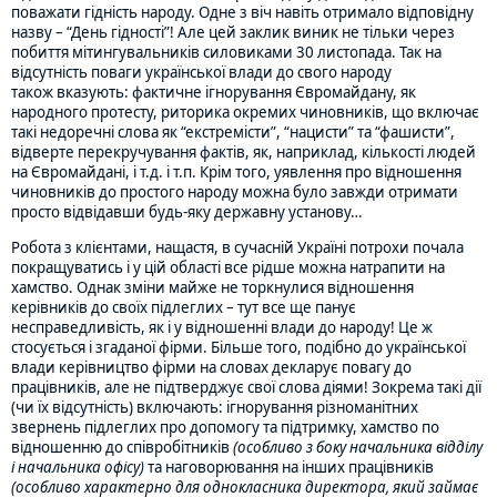
поважати гідність народу. Одне з віч навіть отримало відповідну
назву – “День гідності”! Але цей заклик виник не тільки через
побиття мітингувальників силовиками 30 листопада. Так на
відсутність поваги української влади до свого народу
також вказують: фактичне ігнорування Євромайдану, як
народного протесту, риторика окремих чиновників, що включає
такі недоречні слова як “екстремісти”, “нацисти” та “фашисти”,
відверте перекручування фактів, як, наприклад, кількості людей
на Євромайдані, і т.д. і т.п. Крім того, уявлення про відношення
чиновників до простого народу можна було завжди отримати
просто відвідавши будь-яку державну установу…
Робота з клієнтами, нащастя, в сучасній Україні потрохи почала
покращуватись і у цій області все рідше можна натрапити на
хамство. Однак зміни майже не торкнулися відношення
керівників до своїх підлеглих – тут все ще панує
несправедливість, як і у відношенні влади до народу! Це ж
стосується і згаданої фірми. Більше того, подібно до української
влади керівництво фірми на словах декларує повагу до
працівників, але не підтверджує свої слова діями! Зокрема такі дії
(чи їх відсутність) включають: ігнорування різноманітних
звернень підлеглих про допомогу та підтримку, хамство по
відношенню до співробітників
(особливо з боку начальника відділу
і начальника офісу)
та наговорювання на інших працівників
(особливо характерно для однокласника директора, який займає