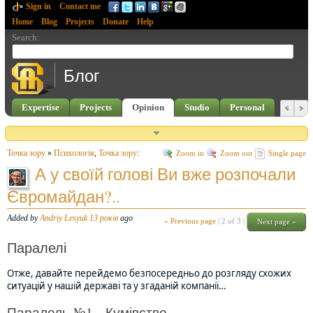
Sign in
Contact me
Home
Blog
Projects
Donate
Help
Search
:
Блог
Expertise
Projects
Opinion
Studio
Personal
Точка зору
»
Психологія
,
Точка зору
:
Zoom in
Zoom out
Single page
А у своїй голові Ви вже розпочали
Євромайдан?..
Added by
Andriy Lesyuk
13 років
ago
« Previous page
|
2 of 3
|
Next page »
Паралелі
Отже, давайте перейдемо безпосередньо до розгляду схожих
ситуацій у нашій державі та у згаданій компанії…
Паралель №1 – Кумівство