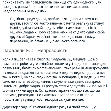
прикривають, виправдовують і захищають один одного, і, як
наслідок, разом боряться проти тих, хто виражає своє
невдоволення їхніми діями.
Подібного роду довіра, особливо якщо вона стосується
друзів, засліплює і часто заважає бачити реальну картину!
Наші друзі зазвичай ведуть себе з нами інакше, ніж з
іншими людьми. Тому керівниками не слід оточувати себе
друзями! Однак, українці вже звикли до цього і тому,
переважно, не бачать у цьому нічого поганого…
Паралель №2 – Непрозорість
Коли я пішов “на свій хліб”
(як підприємець),
я відчув, що мої
намагання робити усе офіційно і платити усі податки не знаходять
розуміння у багатьох моїх знайомих. І така реакція мені зрозуміла
– скільки б податків ви не платили їх ніде не видно – дороги все
такі ж погані, школи, садки все такі ж пошарпані, в медицині так
само не вистачає обладнання, а існуюче вже давно застаріло…
Натомість добре видно, як ростуть статки депутатів, чиновників і
їх близьких чи друзів. Складається враження, що все, що ми
платимо, розтягують по кишенях… Безперечно основна
проблема тут у відсутності інформації, куди все іде.
Директор згаданої компанії одного разу на своїй сторінці у