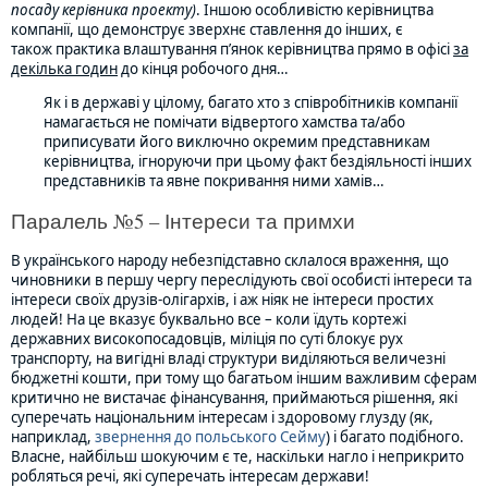
посаду керівника проекту)
. Іншою особливістю керівництва
компанії, що демонструє зверхнє ставлення до інших, є
також практика влаштування п’янок керівництва прямо в офісі
за
декілька годин
до кінця робочого дня…
Як і в державі у цілому, багато хто з співробітників компанії
намагається не помічати відвертого хамства та/або
приписувати його виключно окремим представникам
керівництва, ігноруючи при цьому факт бездіяльності інших
представників та явне покривання ними хамів…
Паралель №5 – Інтереси та примхи
В українського народу небезпідставно склалося враження, що
чиновники в першу чергу переслідують свої особисті інтереси та
інтереси своїх друзів-олігархів, і аж ніяк не інтереси простих
людей! На це вказує буквально все – коли їдуть кортежі
державних високопосадовців, міліція по суті блокує рух
транспорту, на вигідні владі структури виділяються величезні
бюджетні кошти, при тому що багатьом іншим важливим сферам
критично не вистачає фінансування, приймаються рішення, які
суперечать національним інтересам і здоровому глузду (як,
наприклад,
звернення до польського Сейму
) і багато подібного.
Власне, найбільш шокуючим є те, наскільки нагло і неприкрито
робляться речі, які суперечать інтересам держави!