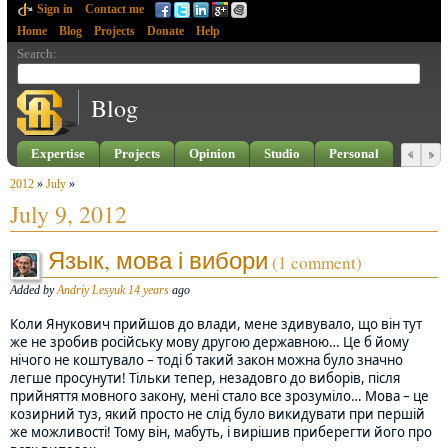
Sign in
Contact me
Home
Blog
Projects
Donate
Help
Search
:
Blog
Expertise
Projects
Opinion
Studio
Personal
2012
»
July
»
July 9, 2012
Язык, мова і вибори
(1 comment)
Added by
Andriy Lesyuk
14 years
ago
Коли Янукович прийшов до влади, мене здивувало, що він тут
же не зробив російську мову другою державною… Це б йому
нічого не коштувало – тоді б такий закон можна було значно
легше просунути! Тільки тепер, незадовго до виборів, після
прийняття мовного закону, мені стало все зрозуміло… Мова – це
козирний туз, який просто не слід було викидувати при першій
же можливості! Тому він, мабуть, і вирішив приберегти його про