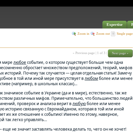
Expertise
P
Zoom in
Zoom out
Single page
« Previous page |
1 of 3
|
Next page »
м мире
любое
событие, о котором существует больше чем одна
 несомненно обростает множеством предположений, теорий, мифов
х историй. Почему так случается — целая отдельная статья! Замечу
добное в той или иной мере присутствует в
любом
более или менее
тиве (например, в школьных классах)…
к значимое событие в Украине (да и в мире), естественно, так же
еством различных мифов. Примечательно, что большинство людей
мнений, проверок и анализа верит в
любую
более или менее
ю историю связанную с Евромайданом, которая в той или иной
ает их же отношение к событию! Именно по этому, наверное,
ой так легко управлять…
 еще не значит заставлять человека делать то, чего он не хочет!