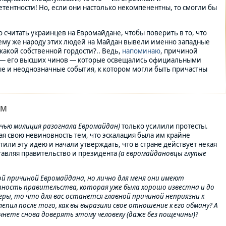
тентности! Но, если они настолько некомпенентны, то смогли бы
 считать украинцев на Евромайдане, чтобы поверить в то, что
ему же народу этих людей на Майдан вывели именно западные
какой собственной гордости?.. Ведь,
напоминаю
, причиной
ва — его высших чинов — которые освещались официальными
ые и неоднозначные события, к котором могли быть причастны
ом
очью милиция разогнала Евромайдан)
только усилили протесты.
ая свою невиновность тем, что эскалация была им крайне
ли эту идею и начали утверждать, что в стране действует некая
ставляя правительство и президента
(а евромайдановцы глупые
й причиной Евромайдана, но лично для меня они имеют
ность правительства, которая уже была хорошо известна и до
игры, то что для вас останется главной причиной неприязни к
епил после того, как вы выразили свое отношение к его обману? А
ачнете снова доверять этому человеку (даже без пощечины)?