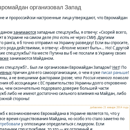
вромайдан организовал Запад
не и пророссийски настроенные лица утверждают, что Евромайдан
айданом
занимаются
западные спецслужбы, я отвечу: «Скорей всего,
дит в Украине на самом деле
(то есть не через СМИ).
Другими
ранга, я б точно отправил на Украину разведку! Если вы спросите,
ого рода действиями, я отвечу: «Вполне может быть»… Но! С другой
е спецслужбы? На месте Путина вы б не послали в Украину своих
акже
занимаются Майданом.
тих спецслужб?.. Был ли организован Евромайдан Западом?
Н
ет
! По
ивных
причин для его самоорганизации, о чем я уже
писал раньше
!
аины, а не внешними факторами
(разве, что Россия немного помогла
ения об ассоциации с ЕС правительство Украины долго откровенно
ры, чем окончательно подорвало доверие большей части
ужб либо не имеют достаточно сильного влияния на Майдан, либо
ожной стороны!
добавлено 21 января 2014 года
б к возникновению Евромайдана в Украине является то, что у
все время существования Майдана, но особо это стало заметно по
требовали
у оппозиции определиться с лидером. Если
ападными спецслужбами, то это — их огромный и