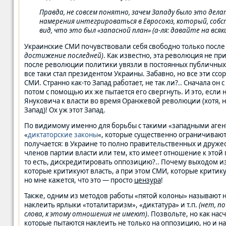
Правда, не совсем понятно, зачем Западу было это дела
намерения интегрироваться в Евросоюз, который, собс
вид, что это был «запасной план» (а-ля: давайте на всяк
Украинские СМИ почувствовали себя свободно только пос
достижение последней)
. Как известно, эта революция не пр
после революции политики увязли в постоянных публичных сс
все таки стал президентом Украины. Забавно, но все эти сс
СМИ. Странно как-то Запад работает, не так ли?.. Сначала он
потом с помощью их же пытается его свергнуть. И это, если
Януковича к власти во время Оранжевой революции (хотя, 
Запад)! Ох уж этот Запад.
По видимому именно для борьбы с такими «западными аген
«
диктаторские законы
«, которые существенно ограничивают
получается: в Украине то полно правительственных и друж
членов партии власти или тем, кто имеет отношение к это
то есть, дискредитировать оппозицию?.. Почему выходом и
которые критикуют власть, а при этом СМИ, которые критику
но мне кажется, что это — просто
цензура
!
Также, одним из методов работы «пятой колоны» называют
наклеить ярлыки «тоталитаризм», «диктатура» и т.п.
(нет, п
слова, к этому отношения не имеют)
. Позвольте, но как на
которые пытаются наклеить не только на оппозицию, но и на в