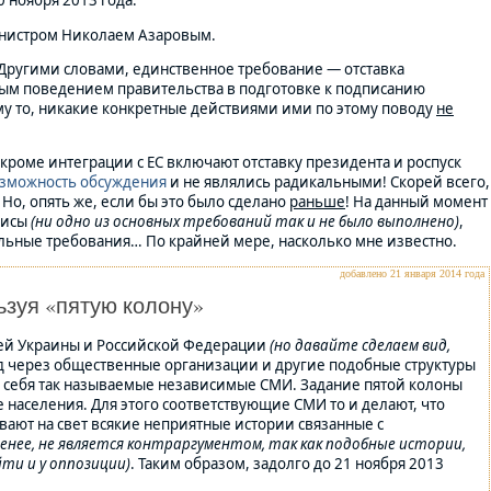
 ноября 2013 года.
министром Николаем Азаровым.
 Другими словами, единственное требование — отставка
атным поведением правительства в подготовке к подписанию
му то, никакие конкретные действиями ими по этому поводу
не
роме интеграции с ЕС включают отставку президента и роспуск
озможность обсуждения
и не являлись радикальными! Скорей всего,
Но, опять же, если бы это было сделано
раньше
! На данный момент
мисы
(ни одно из основных требований так и не было выполнено)
,
ьные требования… По крайней мере, насколько мне известно.
добавлено 21 января 2014 года
ьзуя «пятую колону»
тей Украины и Российской Федерации
(но давайте сделаем вид,
ад через общественные организации и другие подобные структуры
в себя так называемые независимые СМИ. Задание пятой колоны
е населения. Для этого соответствующие СМИ то и делают, что
гивают на свет всякие неприятные истории связанные с
менее, не является контраргументом, так как подобные истории,
ти и у оппозиции)
. Таким образом, задолго до 21 ноября 2013