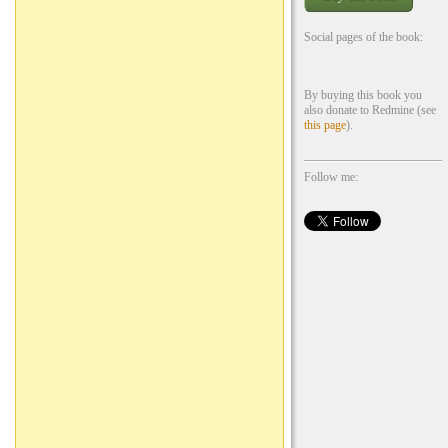
Social pages of the book:
By buying this book you
also donate to Redmine (see
this page
).
Follow me: