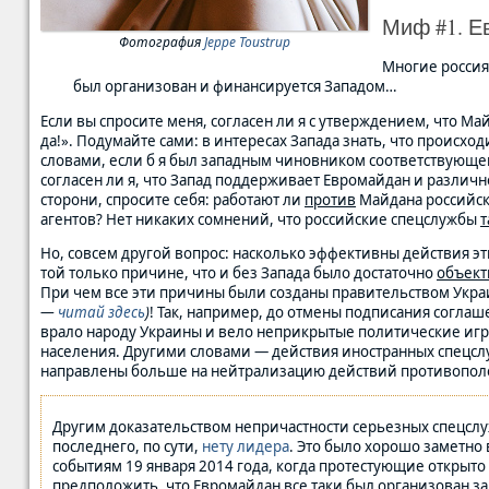
Миф #1. Е
Фотография
Jeppe Toustrup
Многие россия
был организован и финансируется Западом…
Если вы спросите меня, согласен ли я с утверждением, что М
да!». Подумайте сами: в интересах Запада знать, что происхо
словами, если б я был западным чиновником соответствующего 
согласен ли я, что Запад поддерживает Евромайдан и различн
сторони, спросите себя: работают ли
против
Майдана российски
агентов? Нет никаких сомнений, что российские спецслужбы
т
Но, совсем другой вопрос: насколько эффективны действия э
той только причине, что и без Запада было достаточно
объект
При чем все эти причины были созданы правительством Укр
—
читай здесь
)
! Так, например, до отмены подписания соглаш
врало народу Украины и вело неприкрытые политические иг
населения. Другими словами — действия иностранных спецсл
направлены больше на нейтрализацию действий противопол
Другим доказательством непричастности серьезных спецслуж
последнего, по сути,
нету лидера
. Это было хорошо заметно 
событиям 19 января 2014 года, когда протестующие открыто
предположить, что Евромайдан все таки был организован з