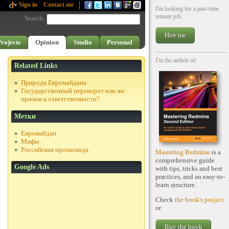
Sign in
Contact me
I'm looking for a part-time
remote job.
Search
:
Hire me
rojects
Opinion
Studio
Personal
I'm the author of:
Related Links
Природа Евромайдана
Государственный переворот или же
призыв к ответственности?
Метки
Евромайдан
Мифы
Российская пропаганда
Mastering Redmine
is a
comprehensive guide
Google Ads
with tips, tricks and best
practices, and an easy-to-
learn structure.
Check
the book's project
or
Buy the book