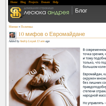
Home
Blog
Projects
Donate
Help
Блог
Мнение
»
Политика
:
10 мифов о Евромайдане
Added by
Andriy Lesyuk
13 лет
ago
В современно
точка зрения,
и тому подобны
только, что по
большом колек
Евромайдан, ка
окружен множ
без лишних со
правдоподобну
степени отраж
народной масс
Но управлять —