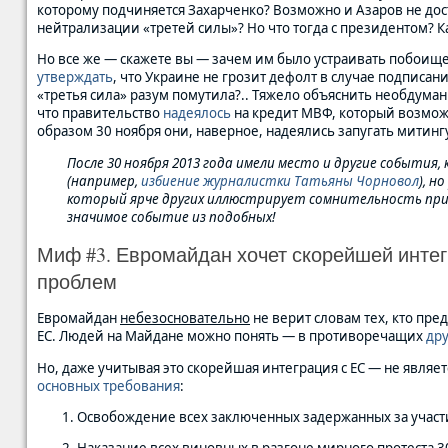
которому подчиняется Захарченко? Возможно и Азаров не до
нейтрализации «третей силы»? Но что тогда с президентом? Ка
Но все же — скажете вы — зачем им было устраивать побоище 3
утверждать
, что Украине не грозит дефолт в случае подписани
«третья сила» разум помутила?.. Тяжело объяснить необдуман
что правительство
надеялось
на кредит МВФ, который возмо
образом 30 ноября они, наверное, надеялись запугать митин
После 30 ноября 2013 года имели место и другие события
(например,
избиение журналистки Татьяны Чорновол
), н
который ярче других иллюстрирует сомнительность при
значимое событие из подобных!
Миф #3. Евромайдан хочет скорейшей интег
проблем
Евромайдан
небезосновательно
не верит словам тех, кто пре
ЕС. Людей на Майдане можно понять — в противоречащих
дру
Но, даже учитывая это скорейшая интеграция с ЕС — не явля
основных требования
:
Освобождение всех заключенных задержанных за участи