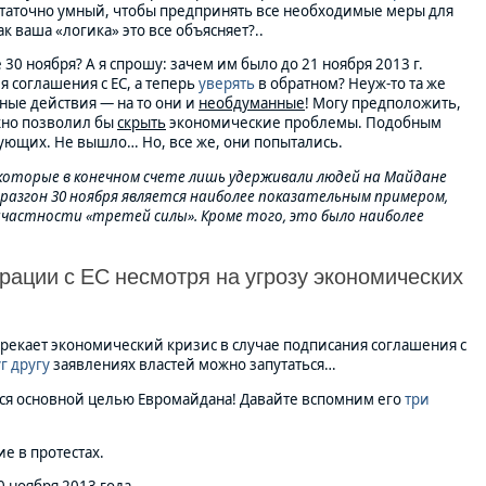
статочно умный, чтобы предпринять все необходимые меры для
к ваша «логика» это все объясняет?..
0 ноября? А я спрошу: зачем им было до 21 ноября 2013 г.
я соглашения с ЕС, а теперь
уверять
в обратном? Неуж-то та же
ные действия — на то они и
необдуманные
! Могу предположить,
жно позволил бы
скрыть
экономические проблемы. Подобным
гующих. Не вышло… Но, все же, они попытались.
, которые в конечном счете лишь удерживали людей на Майдане
о разгон 30 ноября является наиболее показательным примером,
частности «третей силы». Кроме того, это было наиболее
рации с ЕС несмотря на угрозу экономических
дрекает экономический кризис в случае подписания соглашения с
г
другу
заявлениях властей можно запутаться…
ется основной целью Евромайдана! Давайте вспомним его
три
е в протестах.