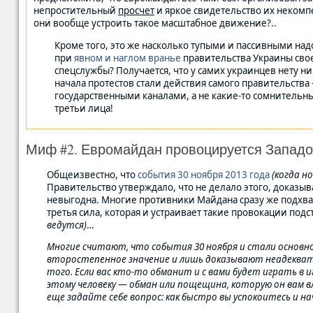
непростительный
просчет
и яркое свидетельство их некомпе
они вообще устроить такое масштабное движение?..
Кроме того, это же насколько тупыми и пассивными надо
при
явном и наглом вранье
правительства Украины сво
спецслужбы? Получается, что у самих украинцев нету ни
начала протестов стали действия самого правительст
государственными каналами, а не какие-то сомнительн
третьи лица!
Миф #2. Евромайдан провоцируется Запад
Общеизвестно, что
события 30 ноября 2013 года
(когда н
Правительство утверждало, что не делало этого, доказыв
невыгодна. Многие противники Майдана сразу же подхвати
третья сила, которая и устраивает такие провокации под
ведутся)
…
Многие считают, что события 30 ноября и стали основно
второстепенное значение и лишь доказывают неадекват
того. Если вас кто-то обманит и с вами будет играть в 
этому человеку — обман или пощещина, которую он вам вл
еще задайте себе вопрос: как быстро вы успокоитесь и н