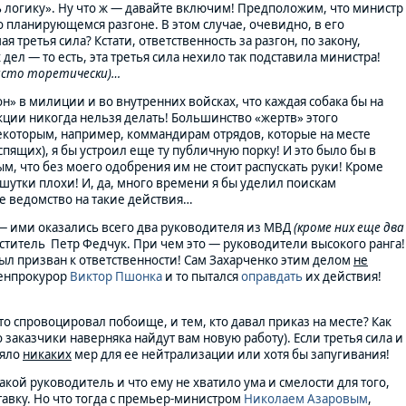
 логику». Ну что ж — давайте включим! Предположим, что министр
о планирующемся разгоне. В этом случае, очевидно, в его
мая третья сила? Кстати, ответственность за разгон, по закону,
дел — то есть, эта третья сила нехило так подставила министра!
исто торетически)…
гон» в милиции и во внутренних войсках, что каждая собака бы на
кции никогда нельзя делать! Большинство «жертв» этого
 некоторым, например, коммандирам отрядов, которые на месте
ящих), я бы устроил еще ту публичную порку! И это было бы в
ым, что без моего одобрения им не стоит распускать руки! Кроме
м шутки плохи! И, да, много времени я бы уделил поискам
е ведомство на такие действия…
— ими оказались всего два руководителя из МВД
(кроме них еще два
ститель Петр Федчук. При чем это — руководители высокого ранга!
л призван к ответственности! Сам Захарченко этим делом
не
генпрокурор
Виктор Пшонка
и то пытался
оправдать
их действия!
кто спровоцировал побоище, и тем, кто давал приказ на месте? Как
 заказчики наверняка найдут вам новую работу). Если третья сила и
няло
никаких
мер для ее нейтрализации или хотя бы запугивания!
кой руководитель и что ему не хватило ума и смелости для того,
ставку. Но что тогда с премьер-министром
Николаем Азаровым
,