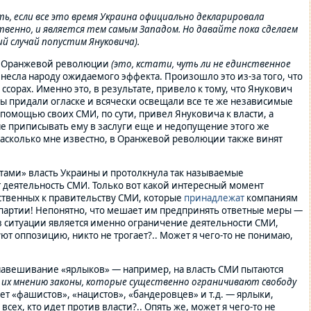
ть, если все это время Украина официально декларировала
твенно, и является тем самым Западом. Но давайте пока сделаем
ий случай попустим Януковича).
ле Оранжевой революции
(это, кстати, чуть ли не единственное
инесла народу ожидаемого эффекта. Произошло это из-за того, что
орах. Именно это, в результате, привело к тому, что Янукович
оры придали огласке и всячески освещали все те же независимые
 с помощью своих СМИ, по сути, привел Януковича к власти, а
 не приписывать ему в заслуги еще и недопущение этого же
насколько мне известно, в Оранжевой революции также винят
тами» власть Украины и протолкнула так называемые
 деятельность СМИ. Только вот какой интересный момент
ественных к правительству СМИ, которые
принадлежат
компаниям
й партии! Непонятно, что мешает им предпринять ответные меры —
з ситуации является именно ограничение деятельности СМИ,
ют оппозицию, никто не трогает?.. Может я чего-то не понимаю,
 навешивание «ярлыков» — например, на власть СМИ пытаются
о их мнению законы, которые существенно ограничивают свободу
счет «фашистов», «нацистов», «бандеровцев» и т.д. — ярлыки,
сех, кто идет против власти?.. Опять же, может я чего-то не