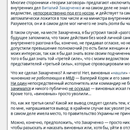
Многие сторонники «теории заговора» предлагают «включить
внутренних дел
Виталий Захарченко
и на самом деле не знал 
ведомстве,
непосредственно под его носом
, и действует та са
автоматически ложится в том числе и на министра внутренних 
Разумеется, он и в самом деле мог ничего не знать
(хотя бы ч
В таком случае, на месте Захарченка, я бы устроил такой «раз
будущее запомнила, что такие действия без моей личной сан
внутреннего разгона я бы, конечно, не придавал огласке, но
допустили превышение полномочий (то есть били женщин и сп
моих интересах, так как я бы дал знать всем своим подчиненн
того я бы дал знать той «третей силе», что с моим ведомство
представителей «третьей силы», которые спровоцировали мо
Что же сделал Захарченко? А ничего! Нет, виновных «
нашли
» 
чиновника не работающих в МВД)
— Валерий Коряк и его заме
Ни один
непосредственный исполнитель или коммандир не бы
занимался
и никого публично
не осуждал
— виновных искал 
Кроме того, «виновных» просто уволили…
Но, как же третья сила? Какой же вывод следует сделать тем, 
по мне, напрашивается вывод: в крайнем случае вас уволят (но
в самом деле имела место, то правительство Украины не при
Можно, конечно, предположить, что Захарченко — просто ника
чтобы разыскать и наказать виновных или, хотя бы, уйти в от