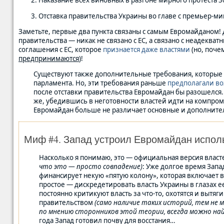
Наказание всех виновных в разгоне мирного протеста 30
Отставка правительства Украины во главе с премьер-
Заметьте, первые два пункта связаны с самым Евромайданом!
правительства — никак не связано с ЕС, а связано с неадекв
соглашения с ЕС, которое
признается даже властями
(но, поче
предпринимаются
)!
Существуют также дополнительные требования, которые к
парламента. Но, эти требования раньше
предполагали в
после отставки правительства Евромайдан бы разошелся. 
же, убедившись в неготовности властей идти на компро
Евромайдан больше не различает основные и дополнител
Миф #4. Запад устроил Евромайдан испол
Насколько я понимаю, это — официальная версия влас
что это — просто совпадение)
: Уже долгое время Зап
финансирует некую «пятую колону», которая включает 
простое — дискредетировать власть Украины в глазах е
постоянно критикуют власть за что-то, охотятся и вытя
правительством
(само наличие таких историй, тем не 
по мнению сторонников этой теории, всегда можно най
года Запад готовил почву для восстания…