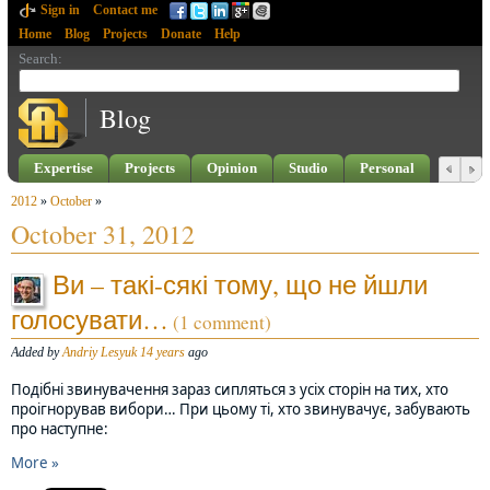
Sign in
Contact me
Home
Blog
Projects
Donate
Help
Search
:
Blog
Expertise
Projects
Opinion
Studio
Personal
2012
»
October
»
October 31, 2012
Ви – такі-сякі тому, що не йшли
голосувати…
(1 comment)
Added by
Andriy Lesyuk
14 years
ago
Подібні звинувачення зараз сипляться з усіх сторін на тих, хто
проігнорував вибори… При цьому ті, хто звинувачує, забувають
про наступне:
More »