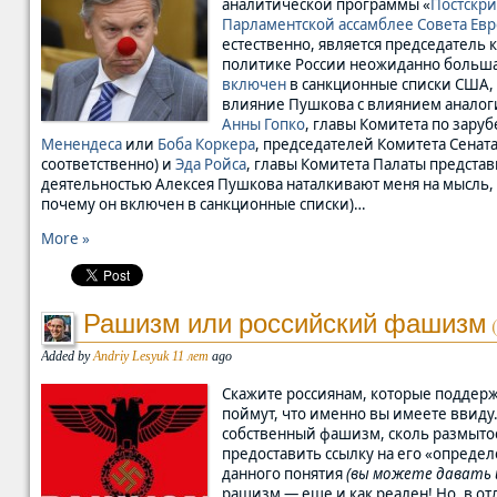
аналитической программы «
Постскр
Парламентской ассамблее Совета Ев
естественно, является председатель
политике России неожиданно большая
включен
в санкционные списки США, 
влияние Пушкова с влиянием аналог
Анны Гопко
, главы Комитета по зару
Менендеса
или
Боба Коркера
, председателей Комитета Сенат
соответственно) и
Эда Ройса
, главы Комитета Палаты предст
деятельностью Алексея Пушкова наталкивают меня на мысль, что
почему он включен в санкционные списки)…
More »
Рашизм или российский фашизм
(
Added by
Andriy Lesyuk
11 лет
ago
Скажите россиянам, которые поддерж
поймут, что именно вы имеете ввиду.
собственный фашизм, сколь размытос
предоставить ссылку на его «опреде
данного понятия
(вы можете давать и
рашизм — еще и как реален! Но, в от