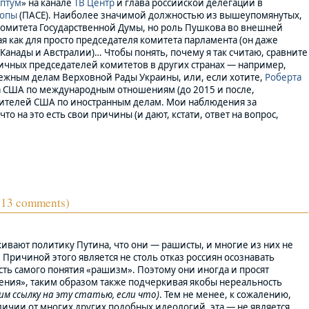
иптум
» на канале
ТВ Центр
и глава российской делегации в
ропы
(ПАСЕ). Наиболее значимой должностью из вышеупомянутых,
 комитета Государственной Думы, но роль Пушкова во внешней
 как для просто председателя комитета парламента (он даже
Канады и Австралии)… Чтобы понять, почему я так считаю, сравните
ичных председателей комитетов в других странах — например,
бежным делам Верховной Рады Украины, или, если хотите,
Роберта
а США по международным отношениям (до 2015 и после,
авителей США по иностранным делам. Мои наблюдения за
 на это есть свои причины (и дают, кстати, ответ на вопрос,
13 comments)
ивают политику Путина, что они — рашисты, и многие из них не
 Причиной этого является не столь отказ россиян осознавать
ть самого понятия «рашизм». Поэтому они иногда и просят
ления», таким образом также подчеркивая якобы нереальность
м ссылку на эту статью, если что)
. Тем не менее, к сожалению,
личии от многих других подобных идеологий, эта — не является