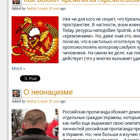
Added by
Andriy Lesyuk
10 лет
ago
Уже ни для кого не секрет, что Кре
пространстве. В частности, всем изве
Today, ресурсы наподобие Sputnik, а 
«кремлинами». Но, даже зная это, м
полагая, что в настолько оголтелую 
противостоять которому следует п
чиновники. На самом же деле, как по
действует (что у многих вызывает уди
More »
О неонацизме
Added by
Andriy Lesyuk
10 лет
ago
Российская пропаганда обожает демо
отдельных граждан Украины, которые
как-либо еще выражают свою симпати
личностей российская пропаганда пр
в Украине. Но, чем больше я изучаю 