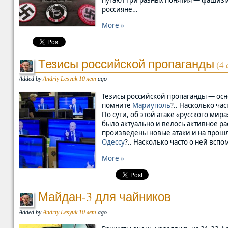
путают три разных понятия — фашизм
россияне…
More »
Тезисы российской пропаганды
(4 
Added by
Andriy Lesyuk
10 лет
ago
Тезисы российской пропаганды — ос
помните
Мариуполь
?.. Насколько ча
По сути, об этой атаке «русского ми
было актуально и велось активное 
произведены новые атаки и на прошл
Одессу
?.. Насколько часто о ней всп
More »
Майдан-3 для чайников
Added by
Andriy Lesyuk
10 лет
ago