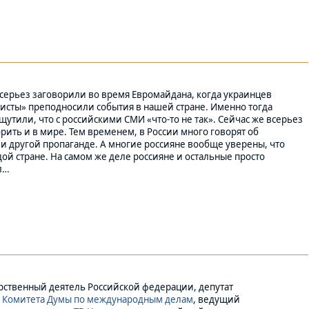
всерьез заговорили во время Евромайдана, когда украинцев
исты» преподносили события в нашей стране. Именно тогда
утили, что с российскими СМИ «что-то не так». Сейчас же всерьез
рить и в мире. Тем временем, в России много говорят об
 и другой пропаганде. А многие россияне вообще уверены, что
дой стране. На самом же деле россияне и остальные просто
л…
рственный деятель Российской федерации, депутат
ь
Комитета Думы по международным делам
, ведущий