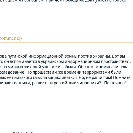
, нацизм и неонацизм. При чем последние два путают не только
comments)
нова путинской информационной войны против Украины. Вот вы
сто он вспоминается в украинском информационном пространстве?..
ра» на мирных жителей уже все и забыли. Об этом вспоминали пока
расследование. По прошествии же времени террористами были
ых нет никакого смысла зацикливаться. Но, не рашистам! Помните
оминают ватники, рашисты и российские чиновники?.. Постоянно!