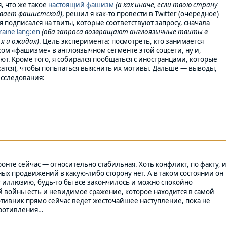
, что же такое
настоящий фашизм
(а как иначе, если твою страну
ывает фашистской)
, решил я как-то провести в Twitter (очередное)
 подписался на твиты, которые соответствуют запросу, сначала
kraine lang:en
(оба запроса возвращают англоязычные твиты в
 я и ожидал)
. Цель эксперимента: посмотреть, кто занимается
ком «фашизме» в англоязычном сегменте этой соцсети, ну и,
ают. Кроме того, я собирался пообщаться с иностранцами, которые
жатся), чтобы попытаться выяснить их мотивы. Дальше — выводы,
исследования:
онте сейчас — относительно стабильная. Хоть конфликт, по факту, и
ных продвижений в какую-либо сторону нет. А в таком состоянии он
т иллюзию, будь-то бы все закончилось и можно спокойно
й войны есть и невидимое сражение, которое находится в самой
отивник прямо сейчас ведет жесточайшее наступление, пока не
противления…