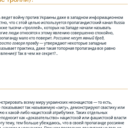
мль ведет войну против Украины даже в западном информационном
стно, что с этой целью используется пропагандистский канал Russia
также тысячи «троллей», которых на Западе начали называть
ногие люди относятся к этому явлению совершенно спокойно,
пропаганду мало кто поверит.
Россияне несут явный бред,
росто говоря правду
— утверждают некоторые западные
казывает практика, даже такая топорная пропаганда все равно
вление)! Так в чем же секрет?..
нстрировать всему миру украинских неонацистов — то есть,
 показывают так называемую «зигу», демонстрируют свастику или
ю к какой-либо нацистской атрибутике. Таких отдельных
еподносит как «доказательство» нацистской или фашистской власти
эту тему, тем больше убеждаюсь, что в своей пропаганде россияне