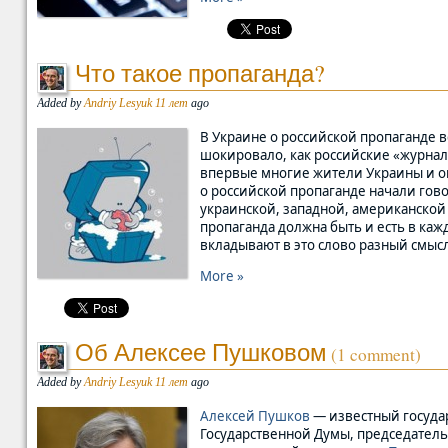
Что такое пропаганда?
Added by
Andriy Lesyuk
11 лет
ago
В Украине о российской пропаганде 
шокировало, как российские «журнал
впервые многие жители Украины и ощ
о российской пропаганде начали гово
украинской, западной, американской
пропаганда должна быть и есть в каж
вкладывают в это слово разный смыс
More »
Об Алексее Пушковом
(1 comment)
Added by
Andriy Lesyuk
11 лет
ago
Алексей Пушков
— известный госуда
Государственной Думы, председател