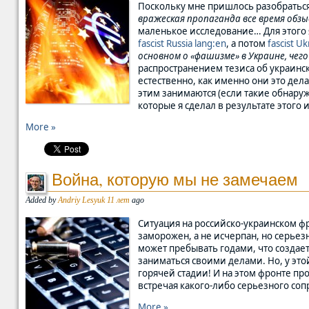
Поскольку мне пришлось разобраться
вражеская пропаганда все время обз
маленькое исследование… Для этого я
fascist Russia lang:en
, а потом
fascist U
основном о «фашизме» в Украине, чего
распространением тезиса об украинс
естественно, как именно они это дел
этим занимаются (если такие обнару
которые я сделал в результате этого 
More »
Война, которую мы не замечаем
Added by
Andriy Lesyuk
11 лет
ago
Ситуация на российско-украинском фр
заморожен, а не исчерпан, но серьез
может пребывать годами, что создае
заниматься своими делами. Но, у это
горячей стадии! И на этом фронте пр
встречая какого-либо серьезного со
More »