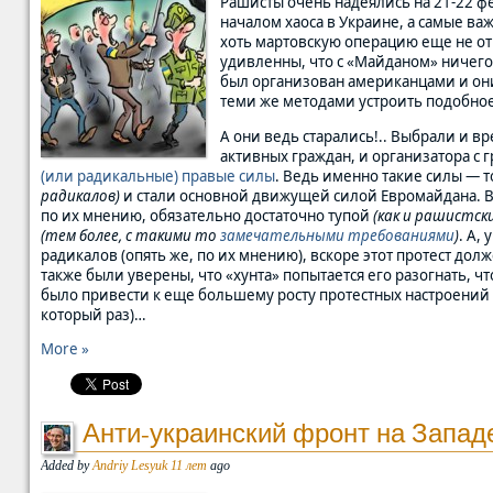
Рашисты очень надеялись на 21-22 фе
началом хаоса в Украине, а самые ва
хоть мартовскую операцию еще не от
удивленны, что с «Майданом» ничего
был организован американцами и они 
теми же методами устроить подобное
А они ведь старались!.. Выбрали и в
активных граждан, и организатора с
(или радикальные) правые силы
. Ведь именно такие силы — 
радикалов)
и стали основной движущей силой Евромайдана. В
по их мнению, обязательно достаточно тупой
(как и рашистск
(тем более, с такими то
замечательными требованиями
)
. А,
радикалов (опять же, по их мнению), вскоре этот протест до
также были уверены, что «хунта» попытается его разогнать, ч
было привести к еще большему росту протестных настроений в 
который раз)…
More »
Анти-украинский фронт на Запад
Added by
Andriy Lesyuk
11 лет
ago