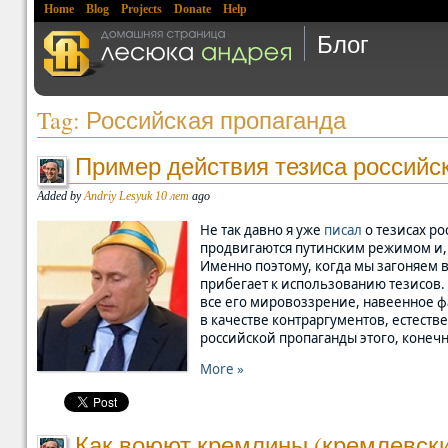
Home
Blog
Projects
Donate
Help
Блог
Tag: Российская пропаганда
Пример действия тезиса российс
Added by
Andriy Lesyuk
10 лет
ago
Не так давно я уже
писал
о тезисах ро
продвигаются путинским режимом и, 
Именно поэтому, когда мы загоняем 
прибегает к использованию тезисов.
все его мировоззрение, навеенное ф
в качестве контраргументов, естеств
российской пропаганды этого, конеч
More »
Как воюют кремлины (кремлевски