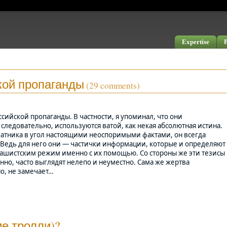
Expertise
P
кой пропаганды
(29 comments)
ссийской пропаганды. В частности, я упоминал, что они
следовательно, используются ватой, как некая абсолютная истина.
ватника в угол настоящими неоспоримыми фактами, он всегда
 Ведь для него они — частички информации, которые и определяют
ашистским режим именно с их помощью. Со стороны же эти тезисы
енно, часто выглядят нелепо и неуместно. Сама же жертва
но, не замечает…
е тролли)?