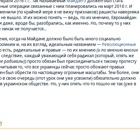
враля 2016 г.!.. Так называемый
Майдан-3
должен был стать
жные операции связанные с ним планировались на март 2016 г. И
менили (по крайней мере я не вижу признаков) рашисты наверняка
 не вышло. И их можно понять — ведь, по их мнению, Евромайдан
даже, вроде бы, разобрались, как именно. Но, почему то у них
 никак не получается…
ремя, когда на Майдане должно было быть много социально
 громким и, на их взгляд, идеальным названием —
Революционные
то есть, радикальные и правые — по их мнению
(и по мнению многих
 следствие, каждый уважающий себя радикал (который, опять же
ие радикалы)
) просто обязан был присоединиться к такому протесту
 учитывая то, что все украинцы сейчас просто обожают правых
лжен был обрести по настоящему огромные масштабы. Тем более, они
то в свою очередь (этот урок они уже усвоили) обязательно должно
украинском обществе. Но, у них опять что-то пошло не так (уже в
е