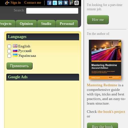
Sign in
Contact me
I'm looking for a part-time
remote job.
Search
:
Hire me
rojects
Opinion
Studio
Personal
I'm the author of:
Languages
English
Русский
Українська
Google Ads
Mastering Redmine
is a
comprehensive guide
with tips, tricks and best
practices, and an easy-to-
learn structure.
Check
the book's project
or
Buy the book